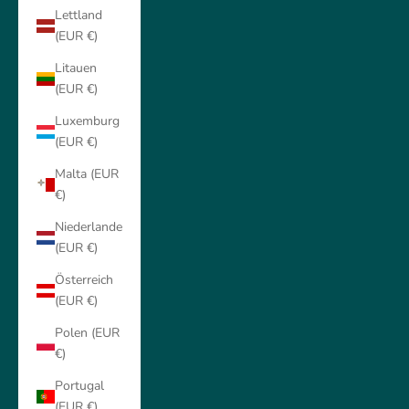
Lettland
(EUR €)
Litauen
(EUR €)
Luxemburg
(EUR €)
Malta (EUR
€)
Niederlande
(EUR €)
Österreich
(EUR €)
Polen (EUR
€)
Portugal
(EUR €)